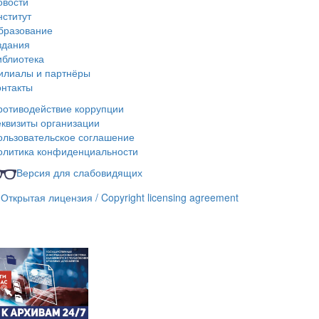
овости
нститут
бразование
здания
иблиотека
илиалы и партнёры
онтакты
ротиводействие коррупции
еквизиты организации
ользовательское соглашение
олитика конфиденциальности
Версия для слабовидящих
Открытая лицензия / Copyright licensing agreement