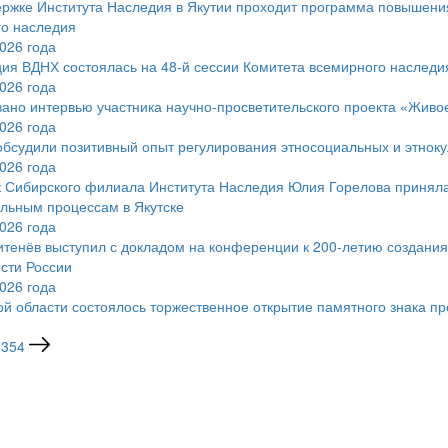
ржке Института Наследия в Якутии проходит программа повышени
го наследия
026 года
ия ВДНХ состоялась на 48-й сессии Комитета всемирного наслед
026 года
ано интервью участника научно-просветительского проекта «Живо
026 года
обсудили позитивный опыт регулирования этносоциальных и этноку
026 года
 Сибирского филиала Института Наследия Юлия Горелова приняла
льным процессам в Якутске
026 года
тенёв выступил с докладом на конференции к 200-летию создания
сти России
026 года
ой области состоялось торжественное открытие памятного знака п
354