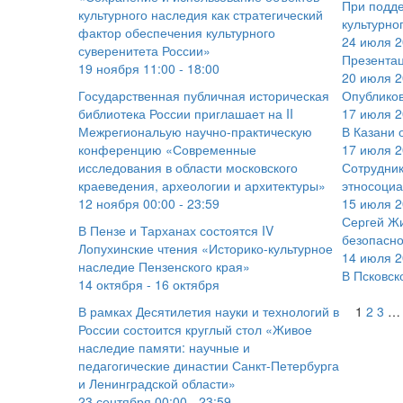
При подде
культурного наследия как стратегический
культурно
фактор обеспечения культурного
24 июля 2
суверенитета России»
Презентац
19 ноября 11:00 - 18:00
20 июля 2
Государственная публичная историческая
Опубликов
библиотека России приглашает на II
17 июля 2
Межрегиональую научно-практическую
В Казани 
конференцию «Современные
17 июля 2
исследования в области московского
Сотрудник
краеведения, археологии и архитектуры»
этносоциа
12 ноября 00:00 - 23:59
15 июля 2
Сергей Жи
В Пензе и Тарханах состоятся IV
безопасно
Лопухинские чтения «Историко-культурное
14 июля 2
наследие Пензенского края»
В Псковск
14 октября - 16 октября
В рамках Десятилетия науки и технологий в
1
2
3
…
России состоится круглый стол «Живое
наследие памяти: научные и
педагогические династии Санкт-Петербурга
и Ленинградской области»
23 сентября 00:00 - 23:59