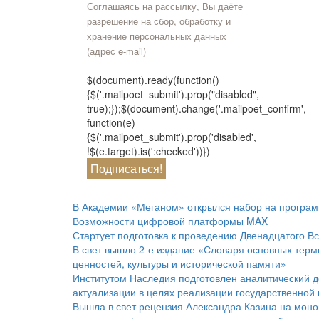
Соглашаясь на рассылку, Вы даёте
разрешение на сбор, обработку и
хранение персональных данных
(адрес e-mail)
$(document).ready(function()
{$('.mailpoet_submit').prop("disabled",
true);});$(document).change('.mailpoet_confirm',
function(e)
{$('.mailpoet_submit').prop('disabled',
!$(e.target).is(':checked'))})
В Академии «Меганом» открылся набор на програ
Возможности цифровой платформы MAX
Стартует подготовка к проведению Двенадцатого Вс
В свет вышло 2-е издание «Словаря основных терм
ценностей, культуры и исторической памяти»
Институтом Наследия подготовлен аналитический д
актуализации в целях реализации государственной
Вышла в свет рецензия Александра Казина на мон