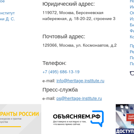
ное
Н
Юридический адрес:
И
119072, Москва, Берсеневская
нститут
О
набережная, д. 18-20-22, строение 3
ни Д. С.
И
Б
Ф
Почтовый адрес:
К
129366, Москва, ул. Космонавтов, д.2
П
Р
П
Телефон:
П
+7 (495) 686-13-19
е-mail:
info@heritage-institute.ru
Пресс-служба
е-mail:
ps@heritage-institute.ru