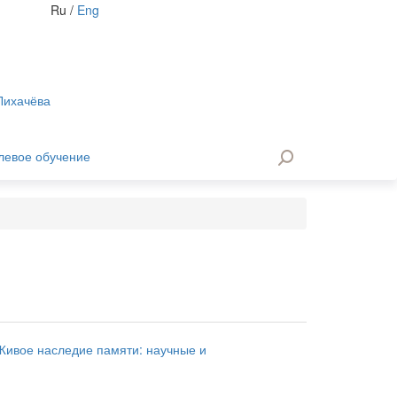
Ru
/
Eng
 Лихачёва
левое обучение
«Живое наследие памяти: научные и