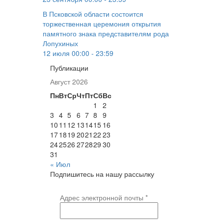
В Псковской области состоится
торжественная церемония открытия
памятного знака представителям рода
Лопухиных
12 июля 00:00 - 23:59
Публикации
Август 2026
Пн
Вт
Ср
Чт
Пт
Сб
Вс
1
2
3
4
5
6
7
8
9
10
11
12
13
14
15
16
17
18
19
20
21
22
23
24
25
26
27
28
29
30
31
« Июл
Подпишитесь на нашу рассылку
Адрес электронной почты
*